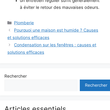
un entretien régulier suffit généralement
à éviter le retour des mauvaises odeurs.
Catégories
Plomberie
Pourquoi une maison est humide ? Causes
et solutions efficaces
Condensation sur les fenêtres : causes et
solutions efficaces
Rechercher
Rechercher
Articles essentiels