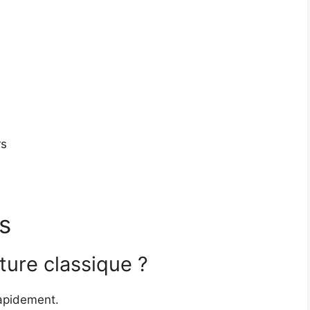
rs
s
ture classique ?
rapidement.